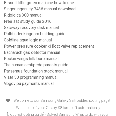
Bissell little green machine how to use
Singer ingenuity 7436 manual download
Ridgid ca 300 manual
Free sat study guide 2016
Gateway recovery disk manual
Pathfinder kingdom building guide
Goldline aqua logic manual
Power pressure cooker xl float valve replacement
Bacharach gas detector manual
Rockin wings hillsboro manual
The human centipede parents guide
Parsemus foundation stock manual
Vista 50 programming manual
Vbgov pu payments manual
Welcome to our Samsung Galaxy S8 troubleshooting page!
What to do if your Galaxy S8 turns off automatically
[troubleshooting guide] · Solved Samsung What to do with your