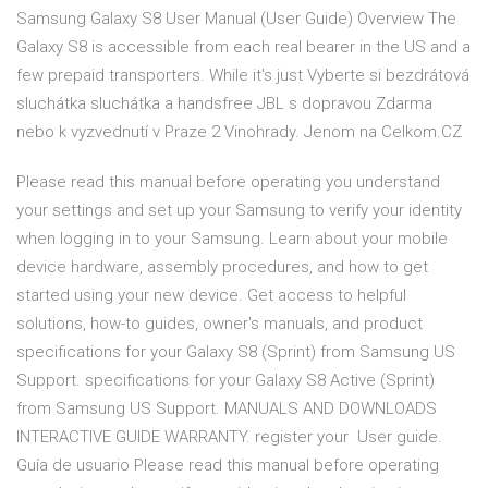
Samsung Galaxy S8 User Manual (User Guide) Overview The
Galaxy S8 is accessible from each real bearer in the US and a
few prepaid transporters. While it's just Vyberte si bezdrátová
sluchátka sluchátka a handsfree JBL s dopravou Zdarma
nebo k vyzvednutí v Praze 2 Vinohrady. Jenom na Celkom.CZ
Please read this manual before operating you understand
your settings and set up your Samsung to verify your identity
when logging in to your Samsung. Learn about your mobile
device hardware, assembly procedures, and how to get
started using your new device. Get access to helpful
solutions, how-to guides, owner's manuals, and product
specifications for your Galaxy S8 (Sprint) from Samsung US
Support. specifications for your Galaxy S8 Active (Sprint)
from Samsung US Support. MANUALS AND DOWNLOADS
INTERACTIVE GUIDE WARRANTY. register your User guide.
Guía de usuario Please read this manual before operating