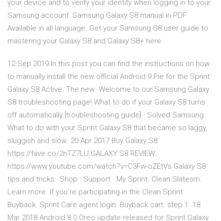
your device and to verify your identity when logging in to your
Samsung account. Samsung Galaxy S8 manual in PDF.
Available in all language. Get your Samsung S8 user guide to
mastering your Galaxy S8 and Galaxy S8+ here.
12 Sep 2019 In this post you can find the instructions on how
to manually install the new official Android 9 Pie for the Sprint
Galaxy S8 Active. The new Welcome to our Samsung Galaxy
S8 troubleshooting page! What to do if your Galaxy S8 turns
off automatically [troubleshooting guide] · Solved Samsung
What to do with your Sprint Galaxy S8 that became so laggy,
sluggish and slow 20 Apr 2017 Buy Galaxy S8:
https://fave.co/2nTZ7LU GALAXY S8 REVIEW:
https://www.youtube.com/watch?v=C3Fw-oZEtVs Galaxy S8
tips and tricks: Shop · Support · My Sprint. Clean Slatesm.
Learn more. If you´re participating in the Clean Sprint
Buyback. Sprint Care agent login. Buyback cart. step 1 18
Mar 2018 Android 8.0 Oreo update released for Sprint Galaxy