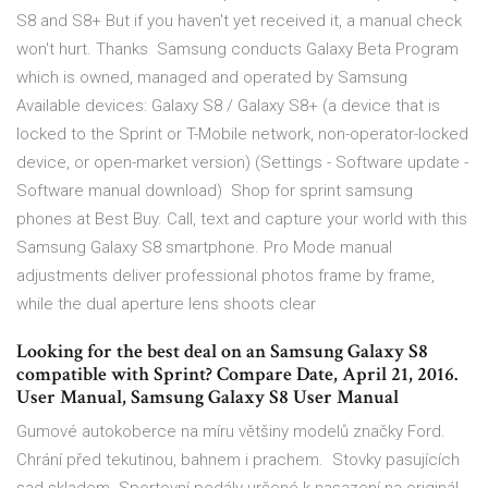
S8 and S8+ But if you haven't yet received it, a manual check
won't hurt. Thanks Samsung conducts Galaxy Beta Program
which is owned, managed and operated by Samsung
Available devices: Galaxy S8 / Galaxy S8+ (a device that is
locked to the Sprint or T-Mobile network, non-operator-locked
device, or open-market version) (Settings - Software update -
Software manual download) Shop for sprint samsung
phones at Best Buy. Call, text and capture your world with this
Samsung Galaxy S8 smartphone. Pro Mode manual
adjustments deliver professional photos frame by frame,
while the dual aperture lens shoots clear
Looking for the best deal on an Samsung Galaxy S8
compatible with Sprint? Compare Date, April 21, 2016.
User Manual, Samsung Galaxy S8 User Manual
Gumové autokoberce na míru většiny modelů značky Ford. ️
Chrání před tekutinou, bahnem i prachem. ️ Stovky pasujících