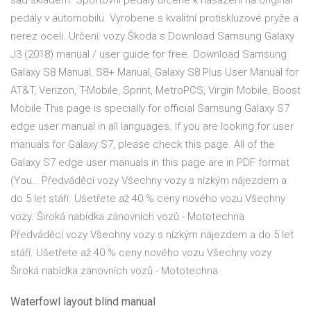
sad skladem. Sportovní pedály určené k nasazení na originál
pedály v automobilu. Vyrobene s kvalitní protiskluzové pryže a
nerez oceli. Určení: vozy Škoda s Download Samsung Galaxy
J3 (2018) manual / user guide for free. Download Samsung
Galaxy S8 Manual, S8+ Manual, Galaxy S8 Plus User Manual for
AT&T, Verizon, T-Mobile, Sprint, MetroPCS, Virgin Mobile, Boost
Mobile This page is specially for official Samsung Galaxy S7
edge user manual in all languages. If you are looking for user
manuals for Galaxy S7, please check this page. All of the
Galaxy S7 edge user manuals in this page are in PDF format
(You… Předváděcí vozy Všechny vozy s nízkým nájezdem a
do 5 let stáří. Ušetřete až 40 % ceny nového vozu Všechny
vozy. Široká nabídka zánovních vozů - Mototechna.
Předváděcí vozy Všechny vozy s nízkým nájezdem a do 5 let
stáří. Ušetřete až 40 % ceny nového vozu Všechny vozy.
Široká nabídka zánovních vozů - Mototechna.
Waterfowl layout blind manual